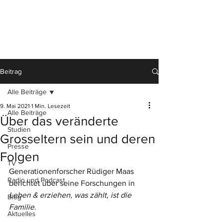
Beitrag
Alle Beiträge
9. Mai 2021
1 Min. Lesezeit
Alle Beiträge
Über das veränderte
Studien
Grosseltern sein und deren
Presse
Folgen
TV
Generationenforscher Rüdiger Maas 
Radio und Podcast
berichtet über seine Forschungen in 
Leben & erziehen, was zählt, ist die 
Blog
Familie.
Aktuelles