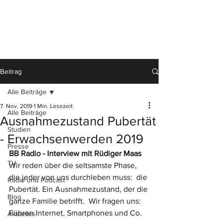
Beitrag
Alle Beiträge
7. Nov. 2019
1 Min. Lesezeit
Alle Beiträge
Ausnahmezustand Pubertät
Studien
- Erwachsenwerden 2019
Presse
BB Radio - Interview mit Rüdiger Maas
TV
Wir reden über die seltsamste Phase, 
die jeder von uns durchleben muss:  die 
Radio und Podcast
Pubertät. Ein Ausnahmezustand, der die 
Blog
ganze Familie betrifft.  Wir fragen uns: 
Führen Internet, Smartphones und Co. 
Aktuelles