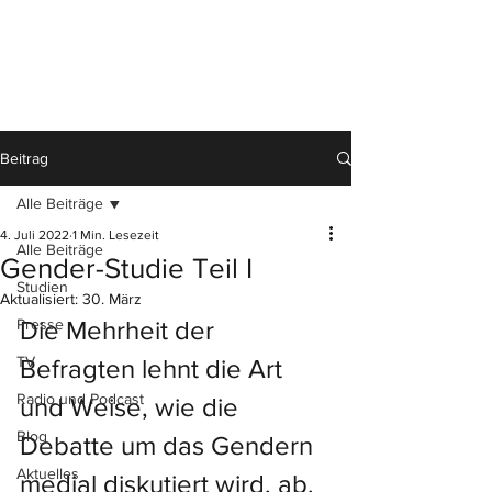
Beitrag
Alle Beiträge
4. Juli 2022
1 Min. Lesezeit
Alle Beiträge
Gender-Studie Teil I
Studien
Aktualisiert:
30. März
Presse
Die Mehrheit der 
TV
Befragten lehnt die Art 
Radio und Podcast
und Weise, wie die 
Blog
Debatte um das Gendern 
Aktuelles
medial diskutiert wird, ab.