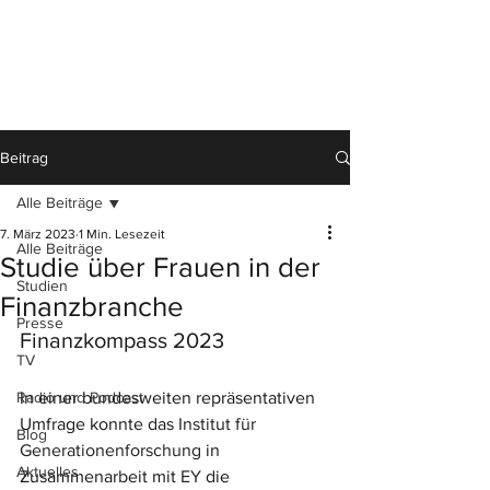
Beitrag
Alle Beiträge
7. März 2023
1 Min. Lesezeit
Alle Beiträge
Studie über Frauen in der
Studien
Finanzbranche
Presse
Finanzkompass 2023
TV
Radio und Podcast
In einer bundesweiten repräsentativen 
Umfrage konnte das 
Institut für 
Blog
Generationenforschung
 in 
Aktuelles
Zusammenarbeit mit 
EY
 die 