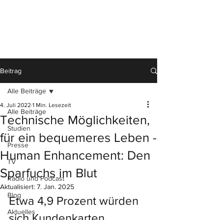
Beitrag
Alle Beiträge
4. Juli 2022
1 Min. Lesezeit
Alle Beiträge
Technische Möglichkeiten,
Studien
für ein bequemeres Leben -
Presse
Human Enhancement: Den
TV
Sparfuchs im Blut
Radio und Podcast
Aktualisiert:
7. Jan. 2025
Blog
Etwa 4,9 Prozent würden 
Aktuelles
sich Kundenkarten 