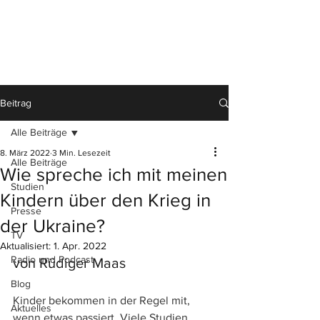
Beitrag
Alle Beiträge
8. März 2022
3 Min. Lesezeit
Alle Beiträge
Wie spreche ich mit meinen
Studien
Kindern über den Krieg in
Presse
der Ukraine?
TV
Aktualisiert:
1. Apr. 2022
Radio und Podcast
von Rüdiger Maas
Blog
Kinder bekommen in der Regel mit, 
Aktuelles
wenn etwas passiert. Viele Studien 