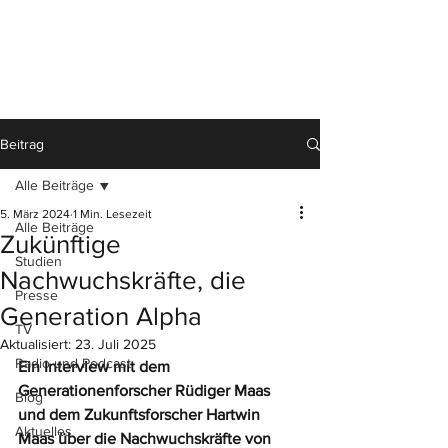
Beitrag
Alle Beiträge
5. März 2024
1 Min. Lesezeit
Alle Beiträge
Zukünftige
Studien
Nachwuchskräfte, die
Presse
Generation Alpha
TV
Aktualisiert:
23. Juli 2025
Radio und Podcast
Ein Interview mit dem 
Generationenforscher Rüdiger Maas 
Blog
und dem Zukunftsforscher Hartwin 
Aktuelles
Maas über die Nachwuchskräfte von 