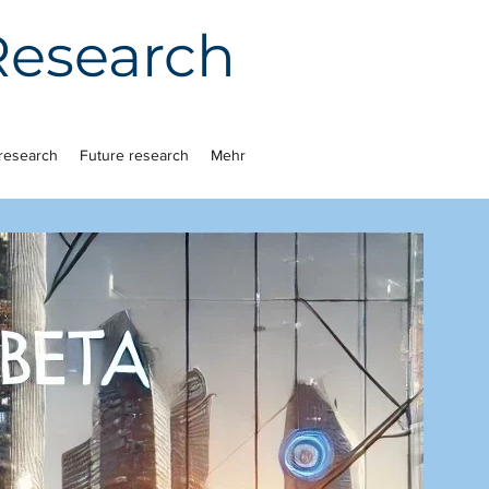
 Research
research
Future research
Mehr