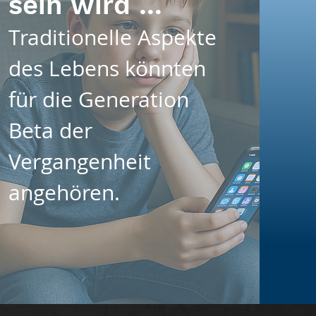
sein wird ...
Traditionelle Aspekte
des Lebens könnten
für die Generation
Beta der
Vergangenheit
angehören.