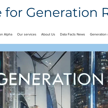
e for Generation
on Alpha
Our services
About Us
Data Facts News
Generation 