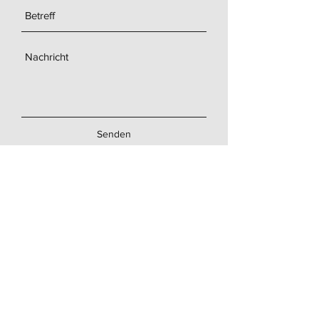
Senden
Institut für Generationenforschung
Gesundbrunnenstraße 5
86152 Augsburg
Telefon: +49 (0)821 455 36899
E-Mail
Pressekontakt