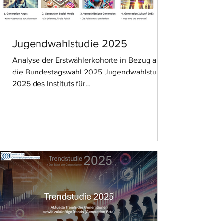
zusätzlich auf einer anderen Ebene
konsumie
Jugendwahlstudie 2025
Analyse der Erstwählerkohorte in Bezug auf
die Bundestagswahl 2025 Jugendwahlstudie
2025 des Instituts für
Generationenforschung. Was beschäftigt die
Erstwähler? Das Institut für
Generationenforschung hat in mehreren
Erhebungswellen eine umfassende Umfrage
zur aktuellen Erstwählerkohorte
durchgeführt. Über mehrere
Erhebungswellen hinweg, von 2024 bis
Januar 2025, wurden 4.132 Teilnehmer aus
der gesamten Bundesrepublik befragt. Mit
einem Methodenmix aus qualitativen Intervie