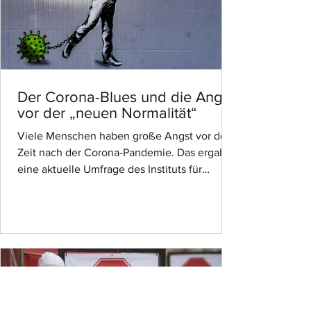
Der Corona-Blues und die Angst
vor der „neuen Normalität“
Viele Menschen haben große Angst vor der
Zeit nach der Corona-Pandemie. Das ergab
eine aktuelle Umfrage des Instituts für
Generationenforschung, bei der über 3.200
Personen bundesweit befragt wurden. Die
emotionale Belastung ist zurzeit bei den 40-
50-jährigen am höchsten. Sie blicken zudem
sehr pessimistisch in die Zeit nach Corona.
Bei den unter 25-jährigen zeigt sich das
Gegenteil. Sie hoffen, im Gegensatz zu den
Älteren, an ein Anknüpfen an die gewohnte