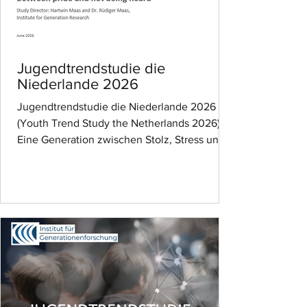
Jugendtrendstudie die
Niederlande 2026
Jugendtrendstudie die Niederlande 2026
(Youth Trend Study the Netherlands 2026):
Eine Generation zwischen Stolz, Stress und
dem Gefühl, nicht gehört zu werden. Die
junge Generation in den Niederlanden ist
nicht unpolitisch, nicht passiv und nicht
hoffnungslos. Aber sie steht massiv unter
Druck. Die Youth Trend Study The
Netherlands 2026 des Instituts für
Generationenforschung zeigt auf Basis von
1.205 Befragten im Alter von 16 bis 29
Jahren: Junge Menschen wollen
Verantwortun