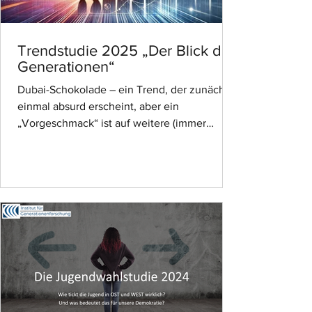
Trendstudie 2025 „Der Blick der
Generationen“
Dubai-Schokolade – ein Trend, der zunächst
einmal absurd erscheint, aber ein
„Vorgeschmack“ ist auf weitere (immer
verrücktere) Trends, die uns 2025 erwarten
werden. Das Institut für
Generationenforschung hat unter der Leitung
des Generationenforschers Dr. Rüdiger Maas
und des Zukunftsforschers Hartwin Maas
diesen und viele weitere Trends
wissenschaftlich untersucht – von Politik
über Konsum bis hin zu Gesundheit. Die
erste große Pressekonferenz zur Trendstudie
2025 findet am