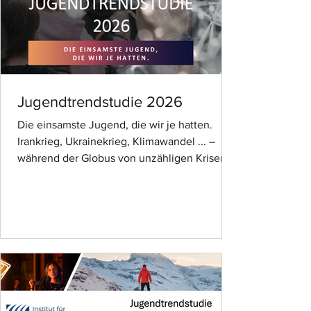
Jugendtrendstudie 2026
Die einsamste Jugend, die wir je hatten.
Irankrieg, Ukrainekrieg, Klimawandel ... –
während der Globus von unzähligen Krisen
heimgesucht wird und viele Medien
mittlerweile von Polykrisen sprechen, tobt in
heimischen Kinderzimmern die KI (Künstliche
Intelligenz) und mit ihr Social Media: Immer
mehr Stressoren strömen auf die jungen
Menschen der Generation Z (2009-1995) und
Alpha (2024-2010) ein und erodieren den
Alltag zu Hause und in der Schule. Was
macht der Dauerkrisenmodus