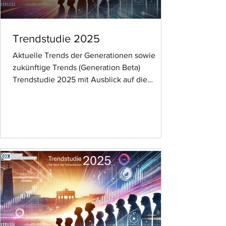
Trendstudie 2025
Aktuelle Trends der Generationen sowie
zukünftige Trends (Generation Beta)
Trendstudie 2025 mit Ausblick auf die
Generation Beta Die Trendstudie 2025 des
Instituts für Generationenforschung bietet
umfassende Einblicke in die großen
gesellschaftlichen Veränderungen und
Trends, die uns in Zukunft erwarten werden.
Mit einer Datenanalyse von über 2.030
Befragten im Alter von 16 bis 89 Jahren
liefert die repräsentative Studie fundierte
Einblicke in die Einstellungen, Bedürfnisse u