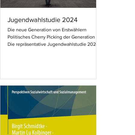
Jugendwahlstudie 2024
Die neue Generation von Erstwählern
Politisches Cherry Picking der Generation Z
Die repräsentative Jugendwahlstudie 2024
belegt ein neues Verständnis von Politik,
Extremismus und Gemeinschaft bei den
Erstwählern. Die repräsentative Studie,
durchgeführt durch das Institut für
Generationenforschung unter den
Studienleitern Generationenforscher Dr.
Rüdiger Maas und Zukunfstforscher Hartwin
Maas, ging dem Wahlverhalten der
Erstwähler auf den Grund und untersuchte es
direkt vor Or