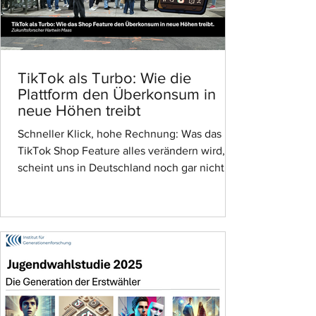
TikTok als Turbo: Wie die
Plattform den Überkonsum in
neue Höhen treibt
Schneller Klick, hohe Rechnung: Was das
TikTok Shop Feature alles verändern wird,
scheint uns in Deutschland noch gar nicht
bewusst zu sein. Zukunftsforscher Hartwin
Maas ordnet das neue TikTok Feature ein
TikTok Shop ist in den USA ein
durchschlagender Erfolg. Auch in
Deutschland wird es den Überkonsum massiv
beeinflussen. Das TikTok Feature kurbelt den
doppelten „Konsum“ an – online und offline.
Innerhalb des Social Shoppings wird