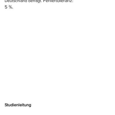
Fehler
toleranz: 
Deutschland befragt. 
5 %.
Studienleitung