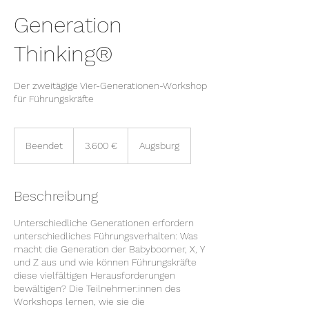
Generation
Thinking®
Der zweitägige Vier-Generationen-Workshop
für Führungskräfte
3.600
Euro
Beendet
B
3.600 €
Augsburg
e
e
n
Beschreibung
d
e
Unterschiedliche Generationen erfordern
t
unterschiedliches Führungsverhalten: Was
macht die Generation der Babyboomer, X, Y
und Z aus und wie können Führungskräfte
diese vielfältigen Herausforderungen
bewältigen? Die Teilnehmer:innen des
Workshops lernen, wie sie die