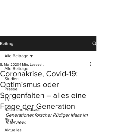
Beitrag
Alle Beiträge
8. Mai 2020
1 Min. Lesezeit
Alle Beiträge
Coronakrise, Covid-19:
Studien
Optimismus oder
Presse
Sorgenfalten – alles eine
TV
Frage der Generation
Radio und Podcast
Generationenforscher Rüdiger Maas im 
Blog
Interview.
Aktuelles