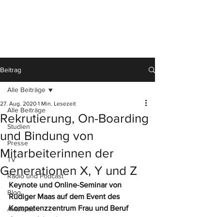
Beitrag
Alle Beiträge
27. Aug. 2020
1 Min. Lesezeit
Alle Beiträge
Rekrutierung, On-Boarding
Studien
und Bindung von
Presse
Mitarbeiterinnen der
TV
Generationen X, Y und Z
Radio und Podcast
Keynote und Online-Seminar von 
Blog
Rüdiger Maas auf dem Event des 
Kompetenzzentrum Frau und Beruf 
Aktuelles