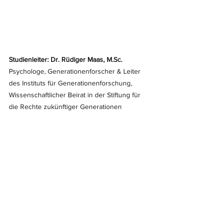
Studienleiter: Dr. Rüdiger Maas, 
M.Sc
. 
Psychologe, Generationenforscher & Leiter 
des Instituts für Generationenforschung, 
Wissenschaftlicher Beirat in der Stiftung für 
die Rechte zukünftiger Generationen
Studienleiter: Hartwin Maas, MIB
 Wirtschaftsingenieur, Master of International 