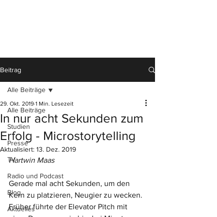
Beitrag
Alle Beiträge
29. Okt. 2019
1 Min. Lesezeit
Alle Beiträge
In nur acht Sekunden zum
Studien
Erfolg - Microstorytelling
Presse
Aktualisiert:
13. Dez. 2019
TV
Hartwin Maas
Radio und Podcast
Gerade mal acht Sekunden, um den 
Blog
Kern zu platzieren, Neugier zu wecken. 
Früher führte der Elevator Pitch mit 
Aktuelles