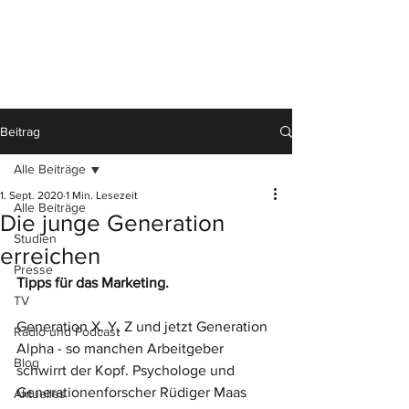
Beitrag
Alle Beiträge
1. Sept. 2020
1 Min. Lesezeit
Alle Beiträge
Die junge Generation
Studien
erreichen
Presse
Tipps für das Marketing.
TV
Generation X, Y, Z und jetzt Generation 
Radio und Podcast
Alpha - so manchen Arbeitgeber 
Blog
schwirrt der Kopf. Psychologe und 
Generationenforscher Rüdiger Maas 
Aktuelles