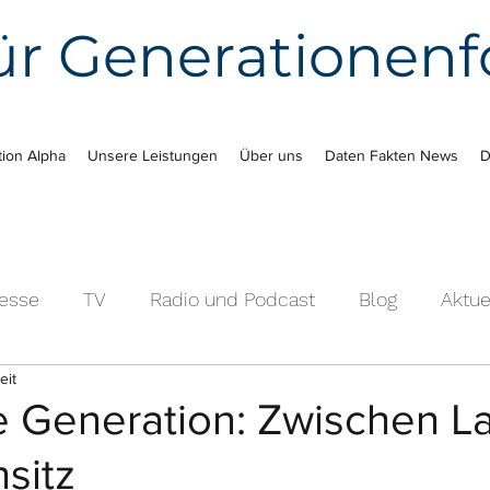
 für Generationen
ion Alpha
Unsere Leistungen
Über uns
Daten Fakten News
D
resse
TV
Radio und Podcast
Blog
Aktue
eit
e Generation: Zwischen L
sitz