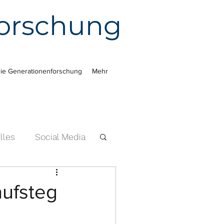
forschung
ie Generationenforschung
Mehr
lles
Social Media
aufsteg