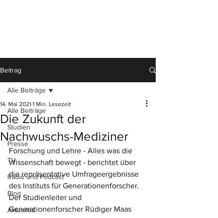
Beitrag
Alle Beiträge
14. Mai 2021
1 Min. Lesezeit
Alle Beiträge
Die Zukunft der
Studien
Nachwuschs-Mediziner
Presse
Forschung und Lehre - Alles was die 
TV
Wissenschaft bewegt - berichtet über 
die repräsentative Umfrageergebnisse 
Radio und Podcast
des Instituts für Generationenforscher. 
Blog
Der Studienleiter und 
Generationenforscher Rüdiger Maas 
Aktuelles