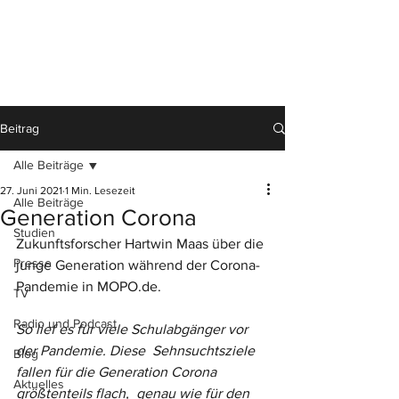
Beitrag
Alle Beiträge
27. Juni 2021
1 Min. Lesezeit
Alle Beiträge
Generation Corona
Studien
Zukunftsforscher Hartwin Maas über die 
Presse
junge Generation während der Corona-
Pandemie in MOPO.de.
TV
Radio und Podcast
So lief es für viele Schulabgänger vor 
der Pandemie. Diese  Sehnsuchtsziele 
Blog
fallen für die Generation Corona 
Aktuelles
größtenteils flach,  genau wie für den 