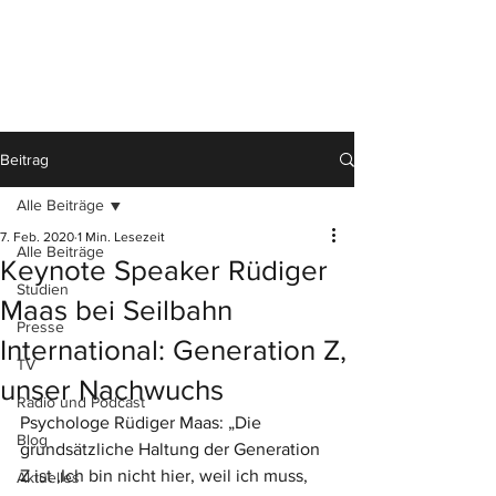
Beitrag
Alle Beiträge
7. Feb. 2020
1 Min. Lesezeit
Alle Beiträge
Keynote Speaker Rüdiger
Studien
Maas bei Seilbahn
Presse
International: Generation Z,
TV
unser Nachwuchs
Radio und Podcast
Psychologe Rüdiger Maas: „Die 
Blog
grundsätzliche Haltung der Generation 
Z ist ‚Ich bin nicht hier, weil ich muss, 
Aktuelles